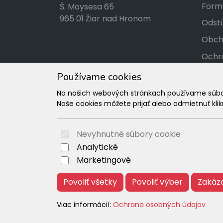
Formu
Š. Moysesa 65
965 01 Žiar nad Hronom
Odstú
Obch
Ochr
Kont
Používame cookies
Tabuľ
Na našich webových stránkach používame súbory
Naše cookies môžete prijať alebo odmietnuť klikn
Rekl
Nevyhnutné súbory cookie
Analytické
Marketingové
Povoliť všetky
Povoliť výber
Zakáz
Viac informácií:
Ochrana osobných údajov