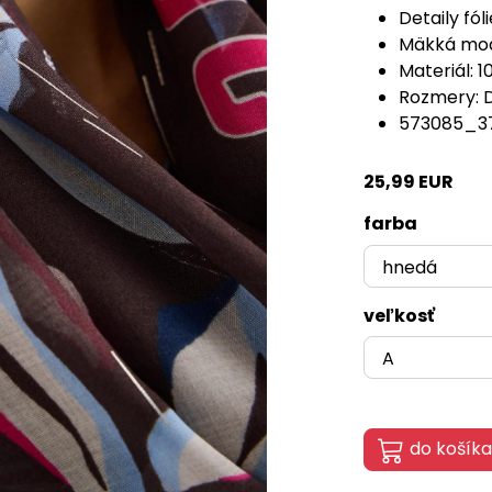
Detaily fóli
Mäkká mod
Materiál: 
Rozmery: D
573085_3
25,99 EUR
farba
veľkosť
do košíka