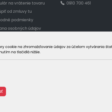
lár na vrátenie tovaru
0910 700 461
piť od zmluvy tu
odné podmienky
ana osobných údajov
akt
ka veľkostí
 cookie na zhromažďovanie údajov za účelom vytvárania štatist
utím na tlačidlá nižšie.
amačný poriadok
© 2026 Arrabella s.r.o., mayabella s.r.o., Všetky práva vyhradené
Hosting:
- Web:
ať