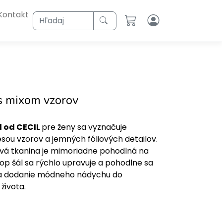
Kontakt
Hľadaj
s mixom vzorov
l od CECIL
pre ženy sa vyznačuje
ou vzorov a jemných fóliových detailov.
á tkanina je mimoriadne pohodlná na
oop šál sa rýchlo upravuje a pohodlne sa
 na dodanie módneho nádychu do
života.