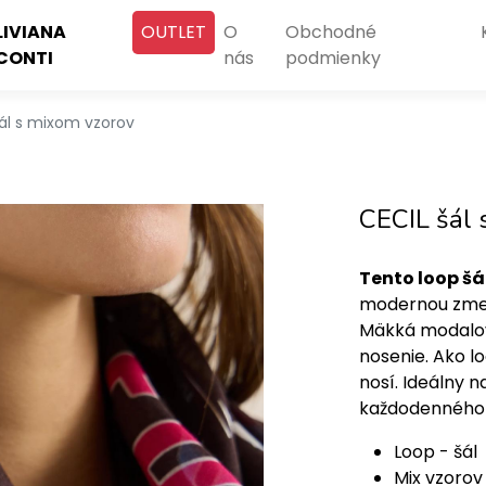
LIVIANA
OUTLET
O
Obchodné
CONTI
nás
podmienky
šál s mixom vzorov
CECIL šál 
Tento loop šá
modernou zmes
Mäkká modalov
nosenie. Ako l
nosí. Ideálny
každodenného 
Loop - šál
Mix vzorov