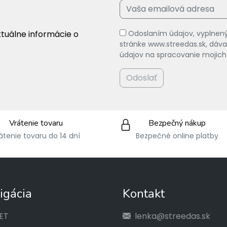
ktuálne informácie o
Odoslaním údajov, vyplnený
stránke www.streedas.sk, dá
údajov na spracovanie mojich
Odoslať
Vrátenie tovaru
Bezpečný nákup
átenie tovaru do 14 dní
Bezpečné online platby
igácia
Kontakt
ET
lenka@streedas.sk