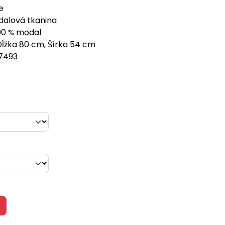
e
alová tkanina
100 % modal
ĺžka 80 cm, Šírka 54 cm
7493