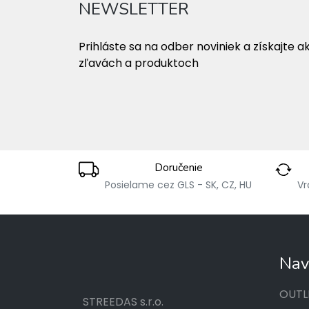
NEWSLETTER
Prihláste sa na odber noviniek a získajte a
zľavách a produktoch
Doručenie
Posielame cez GLS - SK, CZ, HU
Vr
Nav
OUTL
STREEDAS s.r.o.