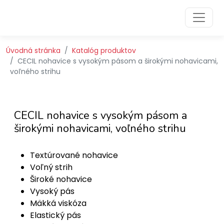
Preskočiť na obsah
Preskočiť na hlavné menu
Úvodná stránka
Katalóg produktov
CECIL nohavice s vysokým pásom a širokými nohavicami,
voľného strihu
CECIL nohavice s vysokým pásom a
širokými nohavicami, voľného strihu
Textúrované nohavice
Voľný strih
Široké nohavice
Vysoký pás
Mäkká viskóza
Elastický pás