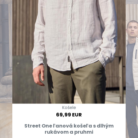
Košele
69,99 EUR
Street One ľanová košeľa s dlhým
rukávom a pruhmi