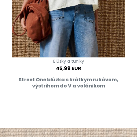
Blúzky a tuniky
45,99 EUR
Street One blúzka s krátkym rukávom,
výstrihom do V a volánikom