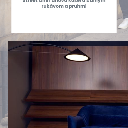
Street One ľanová košeľa s dlhým
rukávom a pruhmi