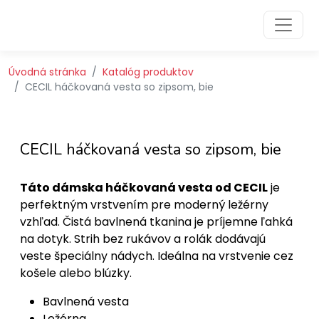
Preskočiť na obsah
Preskočiť na hlavné menu
Úvodná stránka
Katalóg produktov
CECIL háčkovaná vesta so zipsom, bie
CECIL háčkovaná vesta so zipsom, bie
Táto dámska háčkovaná vesta od CECIL
je
perfektným vrstvením pre moderný ležérny
vzhľad. Čistá bavlnená tkanina je príjemne ľahká
na dotyk. Strih bez rukávov a rolák dodávajú
veste špeciálny nádych. Ideálna na vrstvenie cez
košele alebo blúzky.
Bavlnená vesta
Ležérna