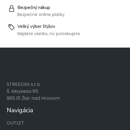
Bezpečný nákup
Bezpečné online platby
Veľký výber štýlov
Nájdete všetko, čo potrebujete
STREEDAS s.r.o.
Š. Moysesa 65
965 01 Žiar nad Hronom
Navigácia
OUTLET