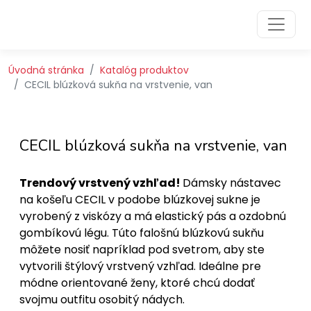
Preskočiť na obsah
Preskočiť na hlavné menu
Úvodná stránka
Katalóg produktov
CECIL blúzková sukňa na vrstvenie, van
CECIL blúzková sukňa na vrstvenie, van
Trendový vrstvený vzhľad!
Dámsky nástavec
na košeľu CECIL v podobe blúzkovej sukne je
vyrobený z viskózy a má elastický pás a ozdobnú
gombíkovú légu. Túto falošnú blúzkovú sukňu
môžete nosiť napríklad pod svetrom, aby ste
vytvorili štýlový vrstvený vzhľad. Ideálne pre
módne orientované ženy, ktoré chcú dodať
svojmu outfitu osobitý nádych.