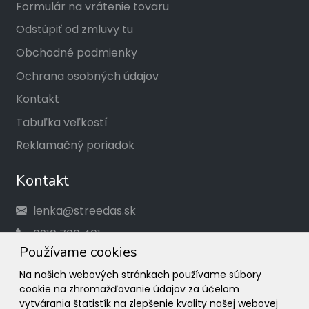
Formulár na vrátenie tovaru
Odstúpiť od zmluvy tu
Obchodné podmienky
Ochrana osobných údajov
Kontakt
Tabuľka veľkostí
Reklamačný poriadok
Kontakt
lenka@streedas.sk
0910 700 461
Používame cookies
Social
Na našich webových stránkach používame súbory
cookie na zhromažďovanie údajov za účelom
Facebook
vytvárania štatistík na zlepšenie kvality našej webovej