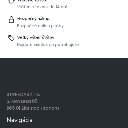
Vrátenie tovaru do 14 dní
Bezpečný nákup
Bezpečné online platby
Veľký výber štýlov
Nájdete všetko, čo potrebujete
STREEDAS s.r.o.
Š. Moysesa 65
965 01 Žiar nad Hronom
Navigácia