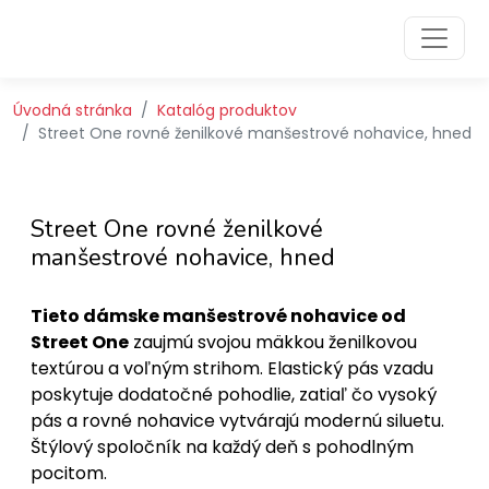
Preskočiť na obsah
Preskočiť na hlavné menu
Úvodná stránka
Katalóg produktov
Street One rovné ženilkové manšestrové nohavice, hned
Street One rovné ženilkové
manšestrové nohavice, hned
Tieto dámske manšestrové nohavice od
Street One
zaujmú svojou mäkkou ženilkovou
textúrou a voľným strihom. Elastický pás vzadu
poskytuje dodatočné pohodlie, zatiaľ čo vysoký
pás a rovné nohavice vytvárajú modernú siluetu.
Štýlový spoločník na každý deň s pohodlným
pocitom.