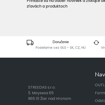
Prihláste sa na odber noviniek a získajte a
zľavách a produktoch
Doručenie
Posielame cez GLS - SK, CZ, HU
Vr
Nav
OUTL
STREEDAS s.r.o.
Formu
Š. Moysesa 65
965 01 Žiar nad Hronom
Odstú