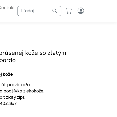
Kontakt
Hľadaj
brúsenej kože so zlatým
 bordo
j kože
iál: pravá koža
 a podšívka z ekokože.
r: zlatý zips
 40x29x7