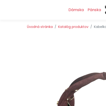
Preskočiť na obsah
Preskočiť na hlavné menu
Dámska
Pánska
Úvodná stránka
Katalóg produktov
Kabelka