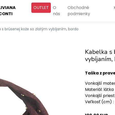
LIVIANA
OUTLET
O
Obchodné
CONTI
nás
podmienky
 s brúsenej kože so zlatým vybíjaním, bordo
Kabelka s 
vybíjaním,
Taška z prave
Vonkajší mater
Materiál: látka
Vonkajší priesto
Veľkosť (cm) :