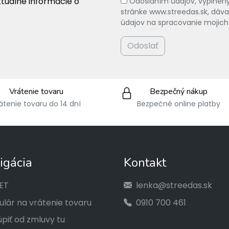
ktuálne informácie o
Odoslaním údajov, vyplnený
stránke www.streedas.sk, dá
údajov na spracovanie mojich
Odoslať
Vrátenie tovaru
Bezpečný nákup
átenie tovaru do 14 dní
Bezpečné online platby
igácia
Kontakt
ET
lenka@streedas.sk
lár na vrátenie tovaru
0910 700 461
piť od zmluvy tu