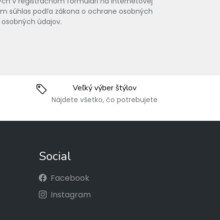
ch v registračnom formulári na internetovej
vam súhlas podľa zákona o ochrane osobných
 osobných údajov.
Veľký výber štýlov
Nájdete všetko, čo potrebujete
Social
Facebook
Instagram